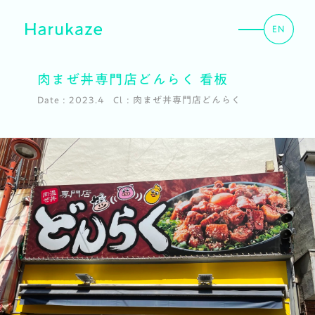
Skip
to
EN
content
肉まぜ丼専門店どんらく 看板
Date :
2023.4
Cl : 肉まぜ丼専門店どんらく